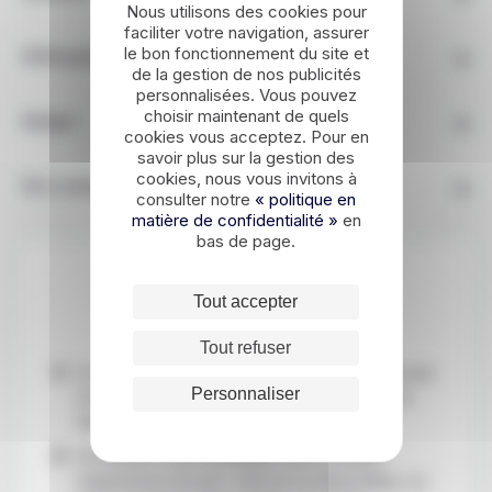
Nous utilisons des cookies pour
faciliter votre navigation, assurer
le bon fonctionnement du site et
Hébergement
de la gestion de nos publicités
personnalisées. Vous pouvez
choisir maintenant de quels
Budget
cookies vous acceptez. Pour en
savoir plus sur la gestion des
cookies, nous vous invitons à
Nos conseils
consulter notre
« politique en
matière de confidentialité »
en
bas de page.
Les points forts
Tout accepter
Tout refuser
Un séjour entre safari et plage, entre découverte
Personnaliser
et détente balnéaire, idéal pour un voyage en
famille
Un rendez-vous inoubliable avec la faune
majestueuse du parc national du Masai Mara, où