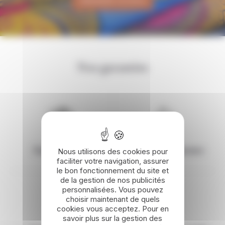
DEMANDER UN DEVIS
Nos garanties
Nous utilisons des cookies pour
Expertise locale
Expérience sur-mesure
faciliter votre navigation, assurer
le bon fonctionnement du site et
de la gestion de nos publicités
personnalisées. Vous pouvez
choisir maintenant de quels
cookies vous acceptez. Pour en
savoir plus sur la gestion des